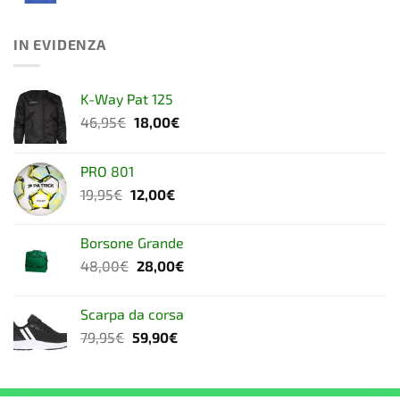
IN EVIDENZA
K-Way Pat 125
Il
Il
46,95
€
18,00
€
prezzo
prezzo
originale
attuale
PRO 801
era:
è:
Il
Il
19,95
€
12,00
€
46,95€.
18,00€.
prezzo
prezzo
originale
attuale
Borsone Grande
era:
è:
Il
Il
48,00
€
28,00
€
19,95€.
12,00€.
prezzo
prezzo
originale
attuale
Scarpa da corsa
era:
è:
Il
Il
79,95
€
59,90
€
48,00€.
28,00€.
prezzo
prezzo
originale
attuale
era:
è: