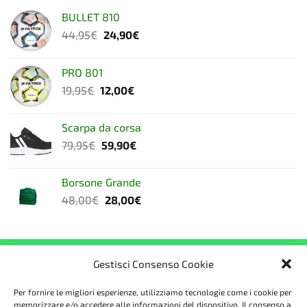
BULLET 810
Il
Il
44,95
€
24,90
€
prezzo
prezzo
originale
attuale
PRO 801
era:
è:
Il
Il
19,95
€
12,00
€
44,95€.
24,90€.
prezzo
prezzo
originale
attuale
Scarpa da corsa
era:
è:
Il
Il
79,95
€
59,90
€
19,95€.
12,00€.
prezzo
prezzo
originale
attuale
Borsone Grande
era:
è:
Il
Il
48,00
€
28,00
€
79,95€.
59,90€.
prezzo
prezzo
originale
attuale
era:
è:
48,00€.
28,00€.
Gestisci Consenso Cookie
CHI SIAMO
Per fornire le migliori esperienze, utilizziamo tecnologie come i cookie per
memorizzare e/o accedere alle informazioni del dispositivo. Il consenso a
FSport fornisce abbigliamento e accessori sportivi di