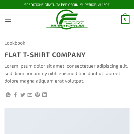
Salta
SPEDIZIONE GRATUITA PER ORDINI SUPERIORI AI 150€
ai
contenuti
0
Lookbook
FLAT T-SHIRT COMPANY
Lorem ipsum dolor sit amet, consectetuer adipiscing elit,
sed diam nonummy nibh euismod tincidunt ut laoreet
dolore magna aliquam erat volutpat.