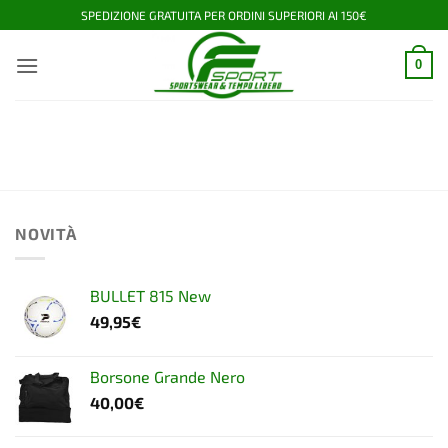
Salta
SPEDIZIONE GRATUITA PER ORDINI SUPERIORI AI 150€
ai
contenuti
0
NOVITÀ
BULLET 815 New
49,95
€
Borsone Grande Nero
40,00
€