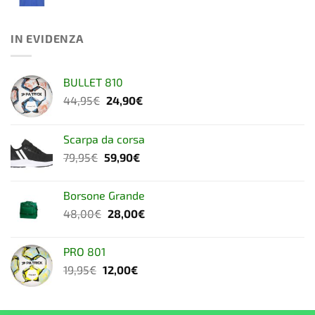
IN EVIDENZA
BULLET 810
Il
Il
44,95
€
24,90
€
prezzo
prezzo
originale
attuale
Scarpa da corsa
era:
è:
Il
Il
79,95
€
59,90
€
44,95€.
24,90€.
prezzo
prezzo
originale
attuale
Borsone Grande
era:
è:
Il
Il
48,00
€
28,00
€
79,95€.
59,90€.
prezzo
prezzo
originale
attuale
PRO 801
era:
è:
Il
Il
19,95
€
12,00
€
48,00€.
28,00€.
prezzo
prezzo
originale
attuale
era:
è: